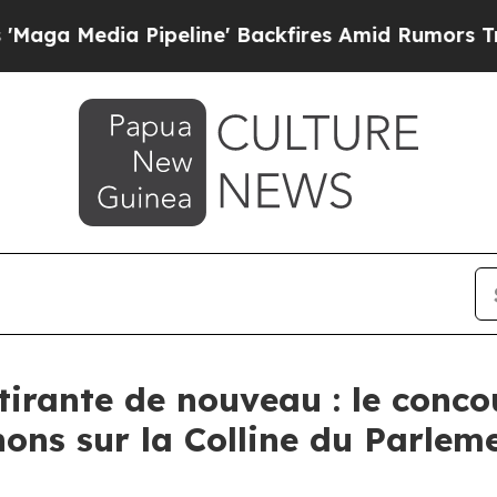
ipeline' Backfires Amid Rumors Trump Will cut P
tirante de nouveau : le conc
ns sur la Colline du Parleme