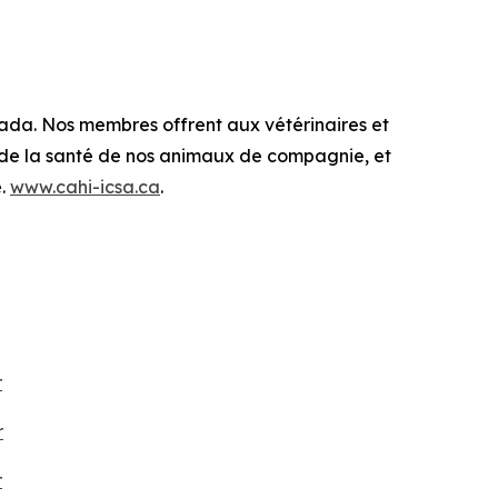
nada. Nos membres offrent aux vétérinaires et
n de la santé de nos animaux de compagnie, et
é.
www.cahi-icsa.ca
.
r
r
r