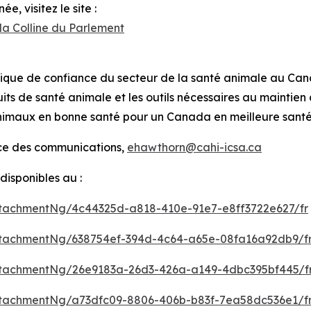
e, visitez le site :
la Colline du Parlement
tifique de confiance du secteur de la santé animale au Ca
its de santé animale et les outils nécessaires au maintie
 animaux en bonne santé pour un Canada en meilleure sant
ice des communications,
ehawthorn@cahi-icsa.ca
isponibles au :
tachmentNg/4c44325d-a818-410e-91e7-e8ff3722e627/fr
tachmentNg/638754ef-394d-4c64-a65e-08fa16a92db9/f
tachmentNg/26e9183a-26d3-426a-a149-4dbc395bf445/f
tachmentNg/a73dfc09-8806-406b-b83f-7ea58dc536e1/f