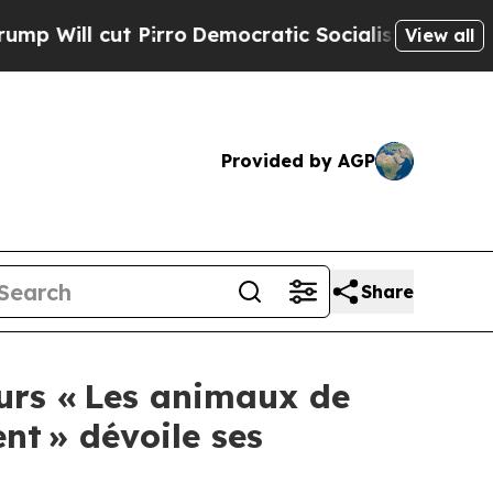
irro
Democratic Socialists of America Propose 
View all
Provided by AGP
Share
ours « Les animaux de
nt » dévoile ses