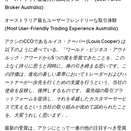
Broker Australia)
オーストラリア最もユーザーフレンドリーな取引体験
(Most User-Friendly Trading Experience Australia)
アクシのCCOである
ルイス・クーパー (Louis Cooper) は
以下のように述べている。「ワールド・ビジネス・アウト
ルック・アワードから5つの賞を受賞できたことを、この
上なく誇りに思うと同時に、身の引き締まる思いです
。
こ
の評価は、進化の著しい業界においてトレーダーおよびパ
ートナーが一歩先を行くための支援を行うという、当社の
使命を反映し、後押しするものです。 最先端の取引プラ
ットフォームを提供し、それを卓越したカスタマーサービ
スで支えるという当社の取り組みが改めて認められたこと
を、大変うれしく思います」
。
最新の受賞は、アクシにとって一連の他の注目すべき受賞