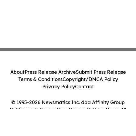
About
Press Release Archive
Submit Press Release
Terms & Conditions
Copyright/DMCA Policy
Privacy Policy
Contact
© 1995-2026 Newsmatics Inc. dba Affinity Group
Publishing & Papua New Guinea Culture News. All
Rights Reserved.
Cookie Settings / Your Privacy Choices